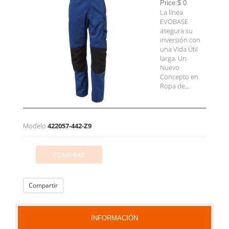
Price:$ 0
La línea
EVOBASE
asegura su
inversión con
una Vida Útil
larga. Un
Nuevo
Concepto en
Ropa de...
Modelo
422057-442-Z9
COMPRAR
Compartir
INFORMACIÓN