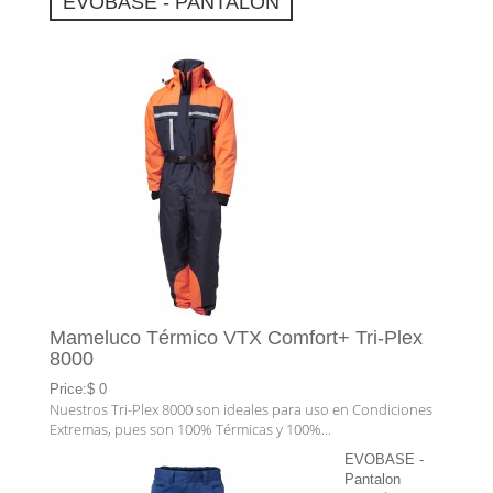
EVOBASE - PANTALON
Mameluco Térmico VTX Comfort+ Tri-Plex
8000
Price:$ 0
Nuestros Tri-Plex 8000 son ideales para uso en Condiciones
Extremas, pues son 100% Térmicas y 100%...
EVOBASE -
Pantalon