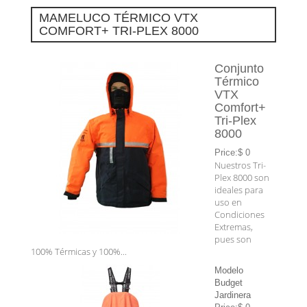
MAMELUCO TÉRMICO VTX
COMFORT+ TRI-PLEX 8000
Conjunto
Térmico
VTX
Comfort+
Tri-Plex
8000
Price:$ 0
Nuestros Tri-
Plex 8000 son
ideales para
uso en
Condiciones
Extremas,
pues son
100% Térmicas y 100%...
Modelo
Budget
Jardinera