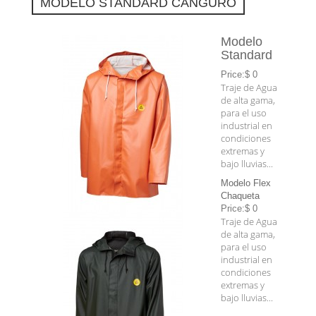
MODELO STANDARD CANGURO
Modelo
Standard
Price:$ 0
Traje de Agua
de alta gama,
para el uso
industrial en
condiciones
extremas y
bajo lluvias...
Modelo Flex
Chaqueta
Price:$ 0
Traje de Agua
de alta gama,
para el uso
industrial en
condiciones
extremas y
bajo lluvias...