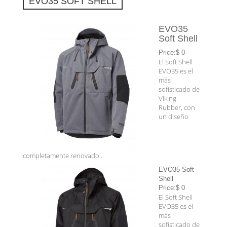
EVO35 SOFT SHELL
EVO35
Soft Shell
Price:$ 0
El Soft Shell
EVO35 es el
más
sofisticado de
Viking
Rubber, con
un diseño
completamente renovado...
EVO35 Soft
Shell
Price:$ 0
El Soft Shell
EVO35 es el
más
sofisticado de