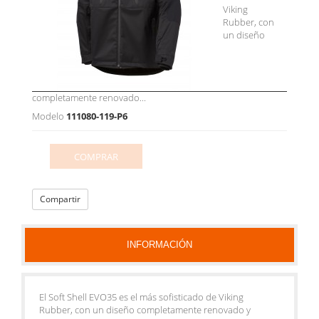
Viking
Rubber, con
un diseño
completamente renovado...
Modelo
111080-119-P6
COMPRAR
Compartir
INFORMACIÓN
El Soft Shell EVO35 es el más sofisticado de Viking
Rubber, con un diseño completamente renovado y