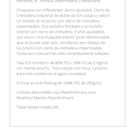
extremas; ie. Térmica, Impermeable y Respirable.
Chaqueta con reflectantes. Gorro ajustable. Cierre de
Cremallera Industrial de doble vía con solapa y velcro.
Un bolsillo en el pecho con cierre de cremallera
impermeable. Dos bolsillos frontales y un bolsillo
interior con cierre de cremallera. Puños ajustables
con velcro. Una chaqueta interior polar desmontable,
que se puede usar solo. Ventilación por debajo de
los brazos con cierre de cremallera impermeable.
Todas las costuras han sido completamente selladas.
Tela VTX Comfort+ de 80% PES / 20% PU de 210g/m2
con membrana PU. Tela tratado con Flour Carbono
para más resistencia al agua y suciedad.
El Polar es Anti-Peeling de 100% PES de 285g/m2
Colores disponibles: Azul Real/Anthracit, Azul
Real/Azul Marino, Rojo/Anthracit
Tallas desde S hasta 2XL