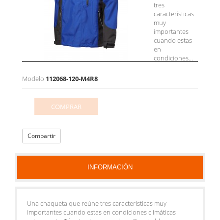
tres
características
muy
importantes
cuando estas
en
condiciones...
Modelo
112068-120-M4R8
COMPRAR
Compartir
INFORMACIÓN
Una chaqueta que reúne tres características muy
importantes cuando estas en condiciones climáticas