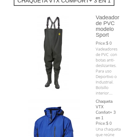
CHAQUETA VTX COMFORT+ 3 EN 1
Vadeador
de PVC
modelo
Sport
Price:$ 0
Vadeadores
de PVC con
botas anti-
deslizantes.
Para uso
Deportivo o
Industrial.
Bolsillo
interior....
Chaqueta
VTX
Comfort+ 3
en 1
Price:$ 0
Una chaqueta
que reúne