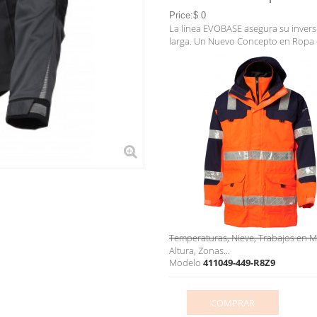
Price:$ 0
La línea EVOBASE asegura su invers
larga. Un Nuevo Concepto en Ropa d
Temperaturas, Nieve, Trabajos en 
Altura, Zonas...
Modelo
411049-449-R8Z9
COMPRAR