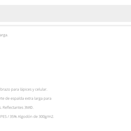
arga.
brazo para lápices y celular.
orte de espalda extra larga para
. Reflectantes 3M©.
% PES / 35% Algodón de 300g/m2.