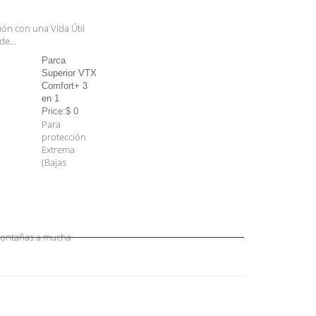
ión con una Vida Útil
e...
Parca
Superior VTX
Comfort+ 3
en 1
Price:$ 0
Para
protección
Extrema
(Bajas
Montañas a mucha