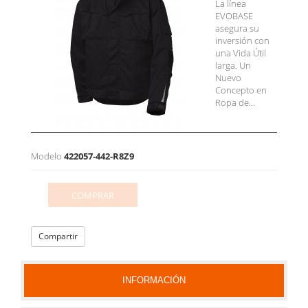
La línea
EVOBASE
asegura su
inversión con
una Vida Útil
larga. Un
Nuevo
Concepto en
Ropa de...
Modelo
422057-442-R8Z9
COMPRAR
Compartir
INFORMACIÓN