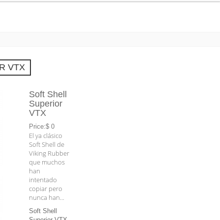
R VTX
Soft Shell
Superior
VTX
Price:$ 0
El ya clásico
Soft Shell de
Viking Rubber
que muchos
han
intentado
copiar pero
nunca han...
Soft Shell
Superior VTX