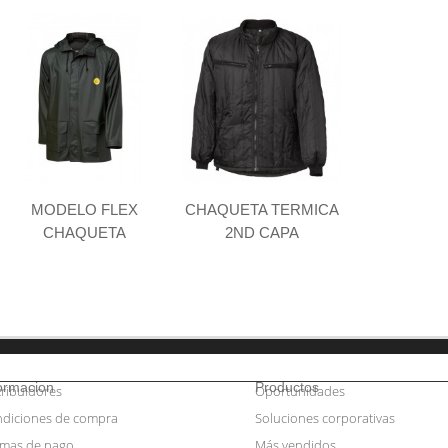
MODELO FLEX
CHAQUETA TERMICA
CHAQUETA
2ND CAPA
ormacion
Productos
tribuidores
Oportunidades
diciones de compra
Soluciones corporativas
mas de pago
Más vendidos