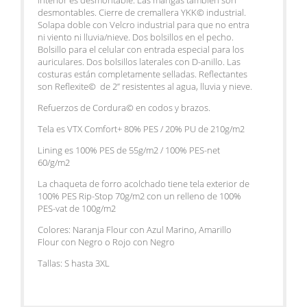
interior es desmontable. Las mangas también son
desmontables. Cierre de cremallera YKK© industrial.
Solapa doble con Velcro industrial para que no entra
ni viento ni lluvia/nieve. Dos bolsillos en el pecho.
Bolsillo para el celular con entrada especial para los
auriculares. Dos bolsillos laterales con D-anillo. Las
costuras están completamente selladas. Reflectantes
son Reflexite© de 2” resistentes al agua, lluvia y nieve.
Refuerzos de Cordura© en codos y brazos.
Tela es VTX Comfort+ 80% PES / 20% PU de 210g/m2
Lining es 100% PES de 55g/m2 / 100% PES-net
60/g/m2
La chaqueta de forro acolchado tiene tela exterior de
100% PES Rip-Stop 70g/m2 con un relleno de 100%
PES-vat de 100g/m2
Colores: Naranja Flour con Azul Marino, Amarillo
Flour con Negro o Rojo con Negro
Tallas: S hasta 3XL