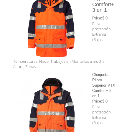
Comfort+
3 en 1
Price:$ 0
Para
protección
Extrema
(Bajas
Temperaturas, Nieve, Trabajos en Montañas a mucha
Altura, Zonas...
Chaqueta
Piloto
Superior VTX
Comfort+ 3
en 1
Price:$ 0
Para
protección
Extrema
(Bajas