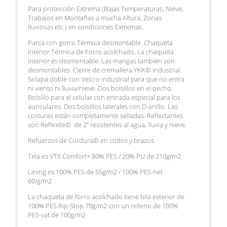
Para protección Extrema (Bajas Temperaturas, Nieve,
Trabajos en Montañas a mucha Altura, Zonas
lluviosas etc.) en condiciones Extremas.
Parca con gorro Térmica desmontable. Chaqueta
interior Térmica de Forro acolchado. La chaqueta
interior es desmontable. Las mangas también son
desmontables. Cierre de cremallera YKK© industrial.
Solapa doble con Velcro industrial para que no entra
ni viento ni lluvia/nieve. Dos bolsillos en el pecho.
Bolsillo para el celular con entrada especial para los
auriculares. Dos bolsillos laterales con D-anillo. Las
costuras están completamente selladas. Reflectantes
son Reflexite© de 2” resistentes al agua, lluvia y nieve.
Refuerzos de Cordura© en codos y brazos.
Tela es VTX Comfort+ 80% PES / 20% PU de 210g/m2
Lining es 100% PES de 55g/m2 / 100% PES-net
60/g/m2
La chaqueta de forro acolchado tiene tela exterior de
100% PES Rip-Stop 70g/m2 con un relleno de 100%
PES-vat de 100g/m2