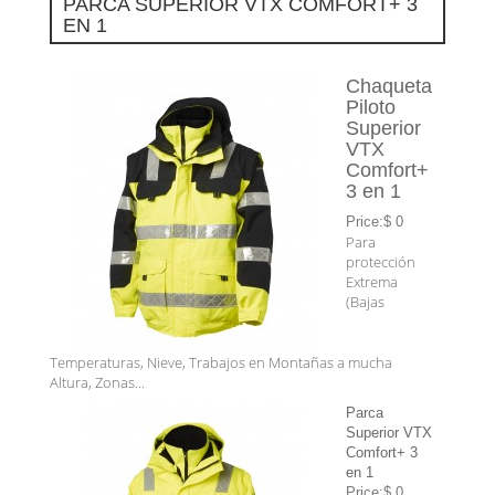
PARCA SUPERIOR VTX COMFORT+ 3
EN 1
Chaqueta
Piloto
Superior
VTX
Comfort+
3 en 1
Price:$ 0
Para
protección
Extrema
(Bajas
Temperaturas, Nieve, Trabajos en Montañas a mucha
Altura, Zonas...
Parca
Superior VTX
Comfort+ 3
en 1
Price:$ 0